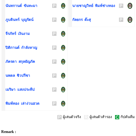
นันทกานต์ ขันทะมา
นายชาญวิทย์ พิมพ์ช่างทอง
ภูบดินทร์ บุญรัตน์
กัลยกร ต๊ะสุ
จีรภัทร์ เงินงาม
ปิติกานต์ กำลังหาญ
ภัครดา สกุลธัญภัค
นพดล ชิวปรีชา
เมริษา แสงประทีป
พิมพ์ทอง เล่าง่วนฮวด
ผู้เล่นตัวจริง
ผู้เล่นตัวสำรอง
กัปตันทีม
Remark :