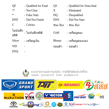
QF
-
Qualified for Final
QS
-
Qualified for Semi-final
??
-
Not Clear
X
-
Eliminated
*
-
False Start
DQ
-
Disqualified
DNF
-
Did Not Finish
DNS
-
Did Not Start
C
-
Celcius
-
ชนะ Bye
ชนะ Bye
ไม่บันทึก
-
Gold
-
ไม่บันทึกสถิติ
เหรียญทอง
สถิติ
Silver
-
Blonze
-
เหรียญเงิน
เหรียญทองแดง
WD
-
-
ถอนตัว
ถอนตัว
DSQ
-