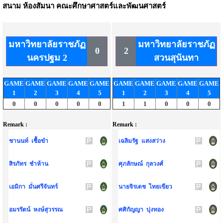
สนาม
ห้องสัมนา คณะศึกษาศาสตร์และพัฒนศาสตร์
มหาวิทยาลัยราชภัฏ
มหาวิทยาลัยราชภัฏ
0
2
นครปฐม 2
สวนสุนันทา
GAME
GAME
GAME
GAME
GAME
GAME
GAME
GAME
GAME
GAME
1
2
3
4
5
1
2
3
4
5
0
0
0
0
0
1
1
0
0
0
Remark :
Remark :
ชานนท์ เชื้อขำ
เฉลิมรัฐ แสงสว่าง
สิรภัทร ชำห้าน
ศุภลักษณ์ กุลวงศ์
เอมิกา มั่นศรีจันทร์
นายจิรเดช ไทยเขียว
อมรรัตน์ หงษ์สุวรรณ
ศศิกัญญา บุ่งทอง