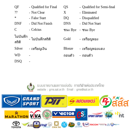
QF
-
Qualified for Final
QS
-
Qualified for Semi-final
??
-
Not Clear
X
-
Eliminated
*
-
False Start
DQ
-
Disqualified
DNF
-
Did Not Finish
DNS
-
Did Not Start
C
-
Celcius
-
ชนะ Bye
ชนะ Bye
ไม่บันทึก
-
Gold
-
ไม่บันทึกสถิติ
เหรียญทอง
สถิติ
Silver
-
Blonze
-
เหรียญเงิน
เหรียญทองแดง
WD
-
-
ถอนตัว
ถอนตัว
DSQ
-