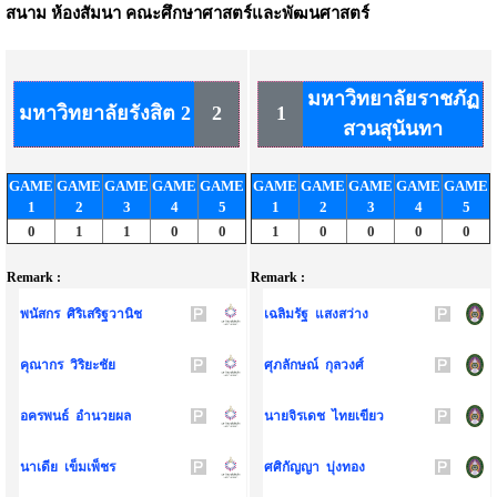
สนาม
ห้องสัมนา คณะศึกษาศาสตร์และพัฒนศาสตร์
มหาวิทยาลัยราชภัฏ
มหาวิทยาลัยรังสิต 2
2
1
สวนสุนันทา
GAME
GAME
GAME
GAME
GAME
GAME
GAME
GAME
GAME
GAME
1
2
3
4
5
1
2
3
4
5
0
1
1
0
0
1
0
0
0
0
Remark :
Remark :
พนัสกร ศิริเสริฐวานิช
เฉลิมรัฐ แสงสว่าง
คุณากร วิริยะชัย
ศุภลักษณ์ กุลวงศ์
อครพนธ์ อำนวยผล
นายจิรเดช ไทยเขียว
นาเดีย เข็มเพ็ชร
ศศิกัญญา บุ่งทอง