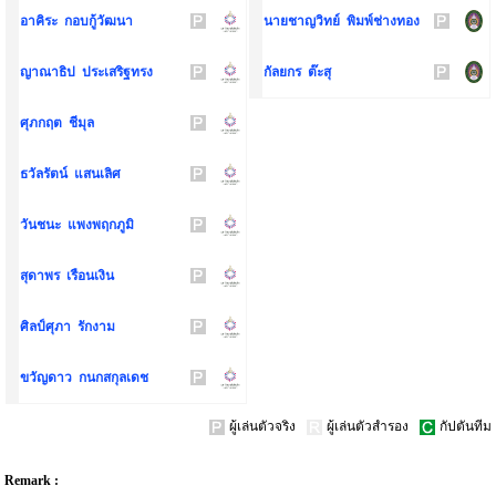
อาคิระ กอบกู้วัฒนา
นายชาญวิทย์ พิมพ์ช่างทอง
ญาณาธิป ประเสริฐทรง
กัลยกร ต๊ะสุ
ศุภกฤต ชีมุล
ธวัลรัตน์ แสนเลิศ
วันชนะ แพงพฤกภูมิ
สุดาพร เรือนเงิน
ศิลป์ศุภา รักงาม
ขวัญดาว กนกสกุลเดช
ผู้เล่นตัวจริง
ผู้เล่นตัวสำรอง
กัปตันทีม
Remark :