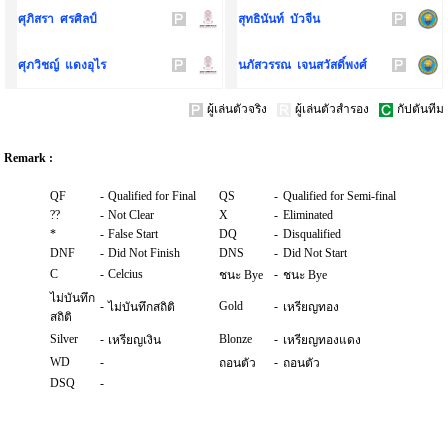
ศุภิสรา ศรศิลป์
สุทธินันท์ บัวจีน
ศุภวิชญ์ แดงอุไร
นภัสวรรณ เจนสวัสดิ์พงศ์
ผู้เล่นตัวจริง
ผู้เล่นตัวสำรอง
กัปตันทีม
Remark :
QF
-
Qualified for Final
QS
-
Qualified for Semi-final
??
-
Not Clear
X
-
Eliminated
*
-
False Start
DQ
-
Disqualified
DNF
-
Did Not Finish
DNS
-
Did Not Start
C
-
Celcius
-
ชนะ Bye
ชนะ Bye
ไม่บันทึก
-
Gold
-
ไม่บันทึกสถิติ
เหรียญทอง
สถิติ
Silver
-
Blonze
-
เหรียญเงิน
เหรียญทองแดง
WD
-
-
ถอนตัว
ถอนตัว
DSQ
-