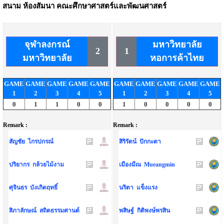
สนาม
ห้องสัมนา คณะศึกษาศาสตร์และพัฒนศาสตร์
จุฬาลงกรณ์
มหาวิทยาลัย
2
1
มหาวิทยาลัย
หอการค้าไทย
GAME
GAME
GAME
GAME
GAME
GAME
GAME
GAME
GAME
GAME
1
2
3
4
5
1
2
3
4
5
0
1
1
0
0
1
0
0
0
0
Remark :
Remark :
สัญชัย ไกรปกรณ์
สิริรัตน์ ปักกะตา
ปริยากร กล้วยไม้งาม
เมืองมีณ Mueangmin
ศุจินธร บังเกิดฤทธิ์
นริตา แข็งแรง
สิภาลักษณ์ สถิตธรรมศานต์
พสิษฐ์ กิติพงษ์พรสิน