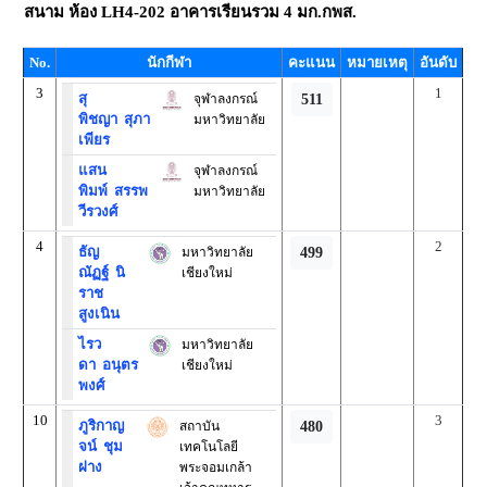
สนาม
ห้อง LH4-202 อาคารเรียนรวม 4 มก.กพส.
No.
นักกีฬา
คะแนน
หมายเหตุ
อันดับ
3
1
สุ
จุฬาลงกรณ์
511
พิชญา
สุภา
มหาวิทยาลัย
เพียร
แสน
จุฬาลงกรณ์
พิมพ์
สรรพ
มหาวิทยาลัย
วีรวงศ์
4
2
ธัญ
มหาวิทยาลัย
499
ณัฏฐ์
นิ
เชียงใหม่
ราช
สูงเนิน
ไรว
มหาวิทยาลัย
ดา
อนุตร
เชียงใหม่
พงศ์
10
3
ภูริกาญ
สถาบัน
480
จน์
ชุม
เทคโนโลยี
ฝาง
พระจอมเกล้า