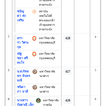
เจ้าคุณทหาร
ลาดกระบัง
ชนัญ
สถาบัน
ดา
ส่ง
เทคโนโลยี
เสริม
พระจอมเกล้า
เจ้าคุณทหาร
ลาดกระบัง
7
4
อรว
มหาวิทยาลัย
428
รา
วิศวะ
กรุงเทพธนบุรี
กุล
ณัฐ
มหาวิทยาลัย
ชยา
ศรี
กรุงเทพธนบุรี
ทะโร
5
5
น.ส.ภัทธ
มหาวิทยาลัย
427
พร
จันทร
นเรศวร
มณี
ชนิดา
มหาวิทยาลัย
ภา
มามี
นเรศวร
9
6
นางสาว
มหาวิทยาลัย
420
กัลยาณี
เล็ก
ราชภัฏ