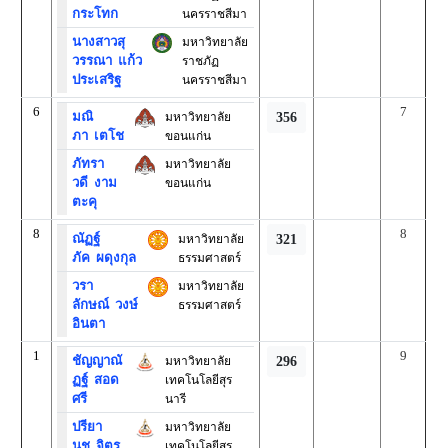
กระโทก
นครราชสีมา
นางสาวสุ
มหาวิทยาลัย
วรรณา
แก้ว
ราชภัฏ
ประเสริฐ
นครราชสีมา
6
7
มณิ
มหาวิทยาลัย
356
ภา
เตโช
ขอนแก่น
ภัทรา
มหาวิทยาลัย
วดี
งาม
ขอนแก่น
ตะคุ
8
8
ณัฏฐ์
มหาวิทยาลัย
321
ภัค
ผดุงกุล
ธรรมศาสตร์
วรา
มหาวิทยาลัย
ลักษณ์
วงษ์
ธรรมศาสตร์
อินตา
1
9
ชัญญาณั
มหาวิทยาลัย
296
ฏฐ์
สอด
เทคโนโลยีสุร
ศรี
นารี
ปรียา
มหาวิทยาลัย
นุช
จิตร
เทคโนโลยีสุร