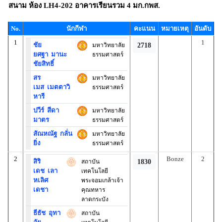
สนาม
ห้อง LH4-202 อาคารเรียนรวม 4 มก.กพส.
No.
นักกีฬา
คะแนน
หมายเหตุ
อันดับ
1
1
ชัย
มหาวิทยาลัย
2718
ยศฐา
มานะ
ธรรมศาสตร์
ชัยสิทธิ์
สร
มหาวิทยาลัย
เมส
เมตตาวิ
ธรรมศาสตร์
หารี
ปวีร์
สีดา
มหาวิทยาลัย
มาตร
ธรรมศาสตร์
สัณหณัฐ
กลั่น
มหาวิทยาลัย
ยิ่ง
ธรรมศาสตร์
2
Bonze
2
สิริ
สถาบัน
1830
เดช
เลา
เทคโนโลยี
หเลิศ
พระจอมเกล้าเจ้า
เดชา
คุณทหาร
ลาดกระบัง
ธีธัช
อุทา
สถาบัน