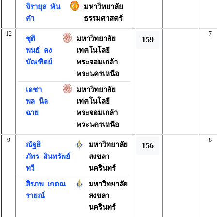
จิรายุส
พัน
มหาวิทยาลัย
คำ
ธรรมศาสตร์
12
7
ชุติ
มหาวิทยาลัย
159
พนธ์
คง
เทคโนโลยี
บัณฑิตย์
พระจอมเกล้า
พระนครเหนือ
เดชา
มหาวิทยาลัย
พล
นิล
เทคโนโลยี
ฉาย
พระจอมเกล้า
พระนครเหนือ
9
8
ณัฐธิ
มหาวิทยาลัย
156
ภัทร
สินทรัพย์
สงขลา
ทวี
นครินทร์
สิรภพ
เกตณ
มหาวิทยาลัย
รายณ์
สงขลา
นครินทร์