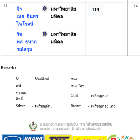
11
14
จิร
มหาวิทยาลัย
119
เมธ
อินทร
มหิดล
ไพโรจน์
รัช
มหาวิทยาลัย
พล
ธนาภ
มหิดล
รณ์สกุล
Remark :
Q
-
Qualified
-
ชนะ
-
-
แพ้
ชนะ Bye
ขอสละ
-
Gold
-
เหรียญทอง
สิทธิ์
Silver
-
Bronze
-
เหรียญเงิน
เหรียญทองแดง