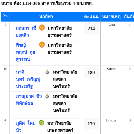
สนาม
ห้อง LH4-306 อาคารเรียนรวม 4 มก.กพส.
No.
นักกีฬา
คะแนน
หมายเหตุ
อันดั
7
Gold
1
กฤษกร
เซี่
มหาวิทยาลัย
214
ยงหลิว
ธรรมศาสตร์
พิชญ์
มหาวิทยาลัย
พฤกษ์
กุย
ธรรมศาสตร์
สุวรรณ
10
Silver
2
นาคิ
มหาวิทยาลัย
189
นทร์
เจริญฟู
สงขลา
ประเสริฐ
นครินทร์
ภาณุมาศ
ชีว
มหาวิทยาลัย
พิทักษ์ผล
สงขลา
นครินทร์
4
Bronze
3
ภูดิศ
โคม
มหาวิทยาลัย
170
บัว
เกษตรศาสตร์