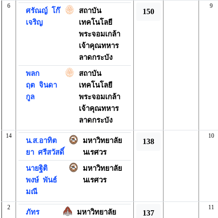
6
9
ศรัณญ์
โก๊
สถาบัน
150
เจริญ
เทคโนโลยี
พระจอมเกล้า
เจ้าคุณทหาร
ลาดกระบัง
พลก
สถาบัน
ฤต
จินดา
เทคโนโลยี
กูล
พระจอมเกล้า
เจ้าคุณทหาร
ลาดกระบัง
14
10
น.ส.อาทิต
มหาวิทยาลัย
138
ยา
ศรีสวัสดิ์
นเรศวร
นายฐิติ
มหาวิทยาลัย
พงษ์
พันธ์
นเรศวร
มณี
2
11
ภัทร
มหาวิทยาลัย
137