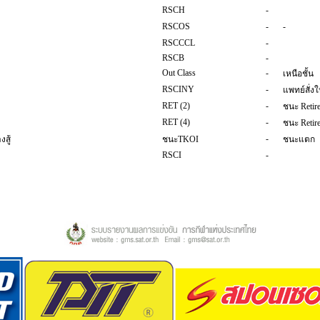
RSCH
-
RSCOS
-
-
RSCCCL
-
RSCB
-
Out Class
-
เหนือชั้น
RSCINY
-
แพทย์สั่งใ
RET (2)
-
ชนะ Retir
RET (4)
-
ชนะ Retir
-
สู้
ชนะTKOI
ชนะแตก
RSCI
-