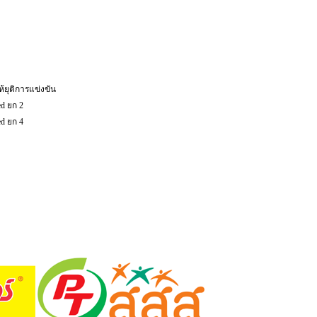
ห้ยุติการแข่งขัน
ed ยก 2
ed ยก 4