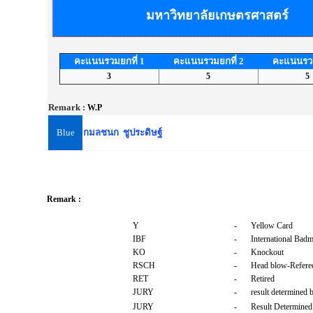
มหาวิทยาลัยเกษตรศาสตร์
คะแนนรวมยกที่ 1
คะแนนรวมยกที่ 2
คะแนนรวม
3
5
5
Remark :
W.P
Blue
กมลชนก ชูประดิษฐ์
Remark :
Y
-
Yellow Card
IBF
-
International Badm
KO
-
Knockout
RSCH
-
Head blow-Referee
RET
-
Retired
JURY
-
result determined 
JURY
-
Result Determined