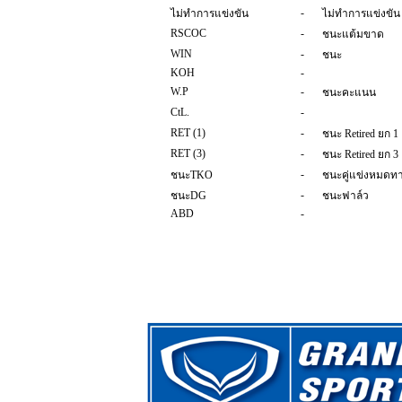
-
ไม่ทำการแข่งขัน
ไม่ทำการแข่งขัน
RSCOC
-
ชนะแต้มขาด
WIN
-
ชนะ
KOH
-
W.P
-
ชนะคะแนน
CtL.
-
RET (1)
-
ชนะ Retired ยก 1
RET (3)
-
ชนะ Retired ยก 3
-
ชนะTKO
ชนะคู่แข่งหมดทาง
-
ชนะDG
ชนะฟาล์ว
ABD
-