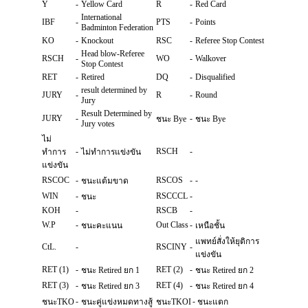
Y
-
Yellow Card
R
-
Red Card
International
IBF
-
PTS
-
Points
Badminton Federation
KO
-
Knockout
RSC
-
Referee Stop Contest
Head blow-Referee
RSCH
-
WO
-
Walkover
Stop Contest
RET
-
Retired
DQ
-
Disqualified
result determined by
JURY
-
R
-
Round
Jury
Result Determined by
JURY
-
-
ชนะ Bye
ชนะ Bye
Jury votes
ไม่
-
RSCH
-
ทำการ
ไม่ทำการแข่งขัน
แข่งขัน
RSCOC
-
RSCOS
-
-
ชนะแต้มขาด
WIN
-
RSCCCL
-
ชนะ
KOH
-
RSCB
-
W.P
-
Out Class
-
ชนะคะแนน
เหนือชั้น
แพทย์สั่งให้ยุติการ
CtL.
-
RSCINY
-
แข่งขัน
RET (1)
-
RET (2)
-
ชนะ Retired ยก 1
ชนะ Retired ยก 2
RET (3)
-
RET (4)
-
ชนะ Retired ยก 3
ชนะ Retired ยก 4
-
-
ชนะTKO
ชนะคู่แข่งหมดทางสู้
ชนะTKOI
ชนะแตก