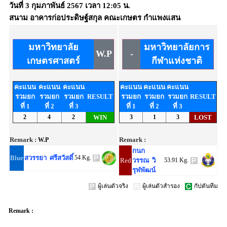
วันที่
3 กุมภาพันธ์ 2567
เวลา
12:05 น.
สนาม
อาคารก่อประดิษฐ์สกุล คณะเกษตร กำแพงแสน
มหาวิทยาลัย
มหาวิทยาลัยการ
W.P
-
เกษตรศาสตร์
กีฬาแห่งชาติ
คะแนน
คะแนน
คะแนน
คะแนน
คะแนน
คะแนน
รวมยก
รวมยก
รวมยก
RESULT
รวมยก
รวมยก
รวมยก
RESULT
ที่ 1
ที่ 2
ที่ 3
ที่ 1
ที่ 2
ที่ 3
2
4
2
WIN
3
1
3
LOST
Remark :
Remark :
W.P
กนก
Blue
สวรรยา ศรีสวัสดิ์
54 Kg.
Red
วรรณ วิ
53.91 Kg.
รุฬพัฒน์
ผู้เล่นตัวจริง
ผู้เล่นตัวสำรอง
กัปตันทีม
Remark :