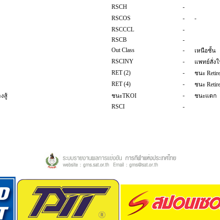
RSCH
-
RSCOS
-
-
RSCCCL
-
RSCB
-
Out Class
-
เหนือชั้น
RSCINY
-
แพทย์สั่งใ
RET (2)
-
ชนะ Retir
RET (4)
-
ชนะ Retir
-
สู้
ชนะTKOI
ชนะแตก
RSCI
-