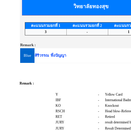
วิทยาลัยทองสุข
คะแนนรวมยกที่ 1
คะแนนรวมยกที่ 2
คะแนนรวม
3
-
1
Remark :
Blue
ศิริวรรณ พึ่งปัญญา
Remark :
Y
-
Yellow Card
IBF
-
International Badm
KO
-
Knockout
RSCH
-
Head blow-Referee
RET
-
Retired
JURY
-
result determined 
JURY
-
Result Determined