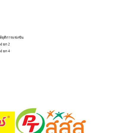
ห้ยุติการแข่งขัน
ed ยก 2
ed ยก 4