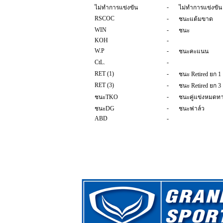
-
ไม่ทำการแข่งขัน
ไม่ทำการแข่งขัน
RSCOC
-
ชนะแต้มขาด
WIN
-
ชนะ
KOH
-
W.P
-
ชนะคะแนน
CtL.
-
RET (1)
-
ชนะ Retired ยก 1
RET (3)
-
ชนะ Retired ยก 3
-
ชนะTKO
ชนะคู่แข่งหมดทาง
-
ชนะDG
ชนะฟาล์ว
ABD
-