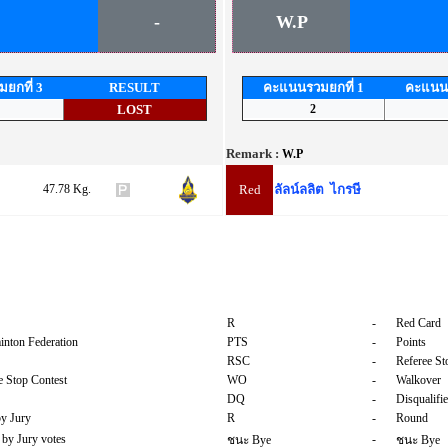
-
W.P
ยกที่ 3
RESULT
คะแนนรวมยกที่ 1
คะแนนร
LOST
2
Remark :
W.P
47.78 Kg.
Red
ลัลน์ลลิต ไกรษี
R
-
Red Card
inton Federation
PTS
-
Points
RSC
-
Referee St
 Stop Contest
WO
-
Walkover
DQ
-
Disqualifi
by Jury
R
-
Round
 by Jury votes
-
ชนะ Bye
ชนะ Bye