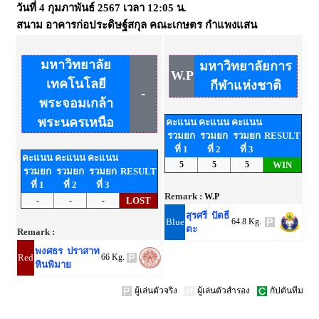
วันที่
4 กุมภาพันธ์ 2567
เวลา
12:05 น.
สนาม
อาคารก่อประดิษฐ์สกุล คณะเกษตร กำแพงแสน
มหาวิทยาลัย
มหาวิทยาลัยการ
W.P
เทคโนโลยี
กีฬาแห่งชาติ
-
พระจอมเกล้า
พระนครเหนือ
คะแนน
คะแนน
คะแนน
รวมยก
รวมยก
รวมยก
RESULT
ที่ 1
ที่ 2
ที่ 3
คะแนน
คะแนน
คะแนน
5
5
5
WIN
รวมยก
รวมยก
รวมยก
RESULT
ที่ 1
ที่ 2
ที่ 3
Remark :
W.P
-
-
-
LOST
สุรศรี ปัตธี
Blue
64.8 Kg.
ตะ
Remark :
พงศธร ปราสาท
Red
66 Kg.
หินพิมาย
ผู้เล่นตัวจริง
ผู้เล่นตัวสำรอง
กัปตันทีม