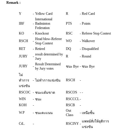
Remark :
Y
-
Yellow Card
R
-
Red Card
International
IBF
-
Badminton
PTS
-
Points
Federation
KO
-
Knockout
RSC
-
Referee Stop Contest
Head blow-Referee
RSCH
-
WO
-
Walkover
Stop Contest
RET
-
Retired
DQ
-
Disqualified
result determined by
JURY
-
R
-
Round
Jury
Result Determined
JURY
-
-
ชนะ Bye
ชนะ Bye
by Jury votes
ไม่
-
RSCH
-
ทำการ
ไม่ทำการแข่งขัน
แข่งขัน
RSCOC
-
RSCOS
-
-
ชนะแต้มขาด
WIN
-
RSCCCL
-
ชนะ
KOH
-
RSCB
-
Out
W.P
-
-
ชนะคะแนน
เหนือชั้น
Class
แพทย์สั่งให้ยุติการ
CtL.
-
RSCINY
-
แข่งขัน