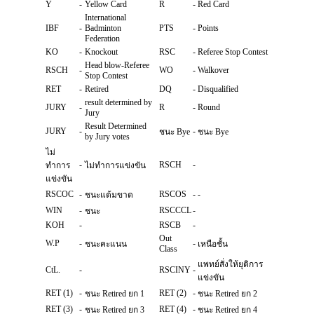
Y
-
Yellow Card
R
-
Red Card
International
IBF
-
Badminton
PTS
-
Points
Federation
KO
-
Knockout
RSC
-
Referee Stop Contest
Head blow-Referee
RSCH
-
WO
-
Walkover
Stop Contest
RET
-
Retired
DQ
-
Disqualified
result determined by
JURY
-
R
-
Round
Jury
Result Determined
JURY
-
-
ชนะ Bye
ชนะ Bye
by Jury votes
ไม่
-
RSCH
-
ทำการ
ไม่ทำการแข่งขัน
แข่งขัน
RSCOC
-
RSCOS
-
-
ชนะแต้มขาด
WIN
-
RSCCCL
-
ชนะ
KOH
-
RSCB
-
Out
W.P
-
-
ชนะคะแนน
เหนือชั้น
Class
แพทย์สั่งให้ยุติการ
CtL.
-
RSCINY
-
แข่งขัน
RET (1)
-
RET (2)
-
ชนะ Retired ยก 1
ชนะ Retired ยก 2
RET (3)
-
RET (4)
-
ชนะ Retired ยก 3
ชนะ Retired ยก 4