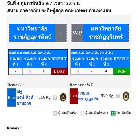
วันที่
4 กุมภาพันธ์ 2567
เวลา
12:05 น.
สนาม
อาคารก่อประดิษฐ์สกุล คณะเกษตร กำแพงแสน
มหาวิทยาลัย
มหาวิทยาลัย
-
W.P
ราชภัฏอุตรดิตถ์
ราชภัฏสุรินทร์
คะแนน
คะแนน
คะแนน
คะแนน
คะแนน
คะแนน
รวมยก
รวมยก
รวมยก
RESULT
รวมยก
รวมยก
รวมยก
RESULT
ที่ 1
ที่ 2
ที่ 3
ที่ 1
ที่ 2
ที่ 3
-
5
1
LOST
5
-
4
WIN
Remark :
Remark :
W.P
ณัฐ
นายสม
Red
53.9 Kg.
Blue
พงษ์ สิงห์
53.6 Kg.
พร บุญเสริม
ขานอาจ
ผู้เล่นตัวจริง
ผู้เล่นตัวสำรอง
กัปตันทีม
Remark :