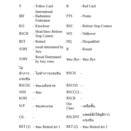
Y
-
Yellow Card
R
-
Red Card
International
IBF
-
Badminton
PTS
-
Points
Federation
KO
-
Knockout
RSC
-
Referee Stop Contest
Head blow-Referee
RSCH
-
WO
-
Walkover
Stop Contest
RET
-
Retired
DQ
-
Disqualified
result determined by
JURY
-
R
-
Round
Jury
Result Determined
JURY
-
-
ชนะ Bye
ชนะ Bye
by Jury votes
ไม่
-
RSCH
-
ทำการ
ไม่ทำการแข่งขัน
แข่งขัน
RSCOC
-
RSCOS
-
-
ชนะแต้มขาด
WIN
-
RSCCCL
-
ชนะ
KOH
-
RSCB
-
Out
W.P
-
-
ชนะคะแนน
เหนือชั้น
Class
แพทย์สั่งให้ยุติการ
CtL.
-
RSCINY
-
แข่งขัน
RET (1)
-
RET (2)
-
ชนะ Retired ยก 1
ชนะ Retired ยก 2