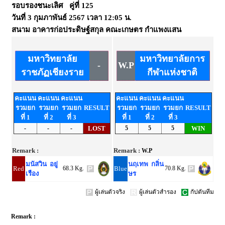
รอบรองชนะเลิศ คู่ที่ 125
วันที่
3 กุมภาพันธ์ 2567
เวลา
12:05 น.
สนาม
อาคารก่อประดิษฐ์สกุล คณะเกษตร กำแพงแสน
มหาวิทยาลัย
มหาวิทยาลัยการ
-
W.P
ราชภัฏเชียงราย
กีฬาแห่งชาติ
คะแนน
คะแนน
คะแนน
คะแนน
คะแนน
คะแนน
รวมยก
รวมยก
รวมยก
RESULT
รวมยก
รวมยก
รวมยก
RESULT
ที่ 1
ที่ 2
ที่ 3
ที่ 1
ที่ 2
ที่ 3
-
-
-
LOST
5
5
5
WIN
Remark :
Remark :
W.P
มนัสวิน อยู่
นฤเทพ กลิ่น
Red
68.3 Kg.
Blue
70.8 Kg.
เรือง
ษร
ผู้เล่นตัวจริง
ผู้เล่นตัวสำรอง
กัปตันทีม
Remark :