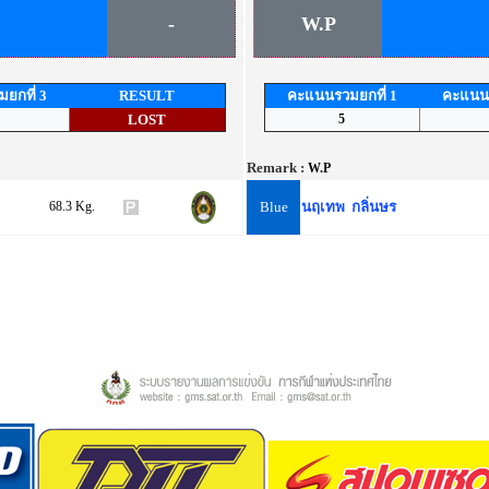
-
W.P
ยกที่ 3
RESULT
คะแนนรวมยกที่ 1
คะแนนร
LOST
5
Remark :
W.P
68.3 Kg.
Blue
นฤเทพ กลิ่นษร