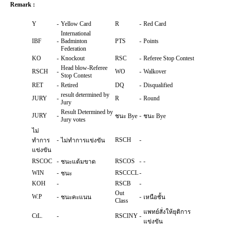
Remark :
Y
-
Yellow Card
R
-
Red Card
International
IBF
-
Badminton
PTS
-
Points
Federation
KO
-
Knockout
RSC
-
Referee Stop Contest
Head blow-Referee
RSCH
-
WO
-
Walkover
Stop Contest
RET
-
Retired
DQ
-
Disqualified
result determined by
JURY
-
R
-
Round
Jury
Result Determined by
JURY
-
-
ชนะ Bye
ชนะ Bye
Jury votes
ไม่
-
RSCH
-
ทำการ
ไม่ทำการแข่งขัน
แข่งขัน
RSCOC
-
RSCOS
-
-
ชนะแต้มขาด
WIN
-
RSCCCL
-
ชนะ
KOH
-
RSCB
-
Out
W.P
-
-
ชนะคะแนน
เหนือชั้น
Class
แพทย์สั่งให้ยุติการ
CtL.
-
RSCINY
-
แข่งขัน