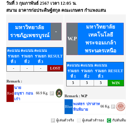
วันที่
3 กุมภาพันธ์ 2567
เวลา
12:05 น.
สนาม
อาคารก่อประดิษฐ์สกุล คณะเกษตร กำแพงแสน
มหาวิทยาลัย
มหาวิทยาลัย
-
เทคโนโลยี
ราชภัฏเพชรบูรณ์
W.P
พระจอมเกล้า
พระนครเหนือ
คะแนน
คะแนน
คะแนน
รวมยก
รวมยก
รวมยก
RESULT
ที่ 1
ที่ 2
ที่ 3
คะแนน
คะแนน
คะแนน
-
-
-
LOST
รวมยก
รวมยก
รวมยก
RESULT
ที่ 1
ที่ 2
ที่ 3
Remark :
5
5
5
WIN
นาย
Red
อนุชา กอน
66.9 Kg.
Remark :
W.P
เก่า
พงศธร ปราสาท
Blue
66 Kg.
หินพิมาย
ผู้เล่นตัวจริง
ผู้เล่นตัวสำรอง
กัปตันทีม