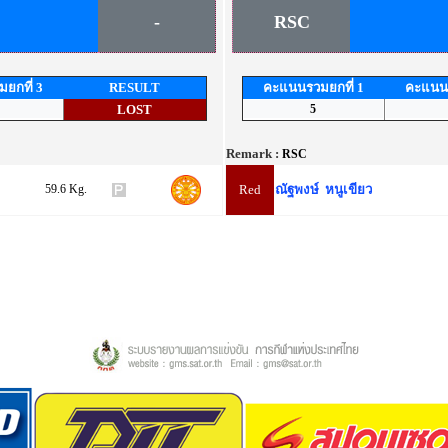
-
RSC
ยกที่ 3
RESULT
คะแนนรวมยกที่ 1
คะแนนร
LOST
5
Remark :
RSC
59.6 Kg.
Red
ณัฐพงษ์ หนูเขียว