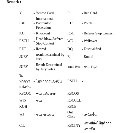
Remark :
Y
-
Yellow Card
R
-
Red Card
International
IBF
-
Badminton
PTS
-
Points
Federation
KO
-
Knockout
RSC
-
Referee Stop Contest
Head blow-Referee
RSCH
-
WO
-
Walkover
Stop Contest
RET
-
Retired
DQ
-
Disqualified
result determined by
JURY
-
R
-
Round
Jury
Result Determined
JURY
-
-
ชนะ Bye
ชนะ Bye
by Jury votes
ไม่
-
RSCH
-
ทำการ
ไม่ทำการแข่งขัน
แข่งขัน
RSCOC
-
RSCOS
-
-
ชนะแต้มขาด
WIN
-
RSCCCL
-
ชนะ
KOH
-
RSCB
-
Out
W.P
-
-
ชนะคะแนน
เหนือชั้น
Class
แพทย์สั่งให้ยุติการ
CtL.
-
RSCINY
-
แข่งขัน