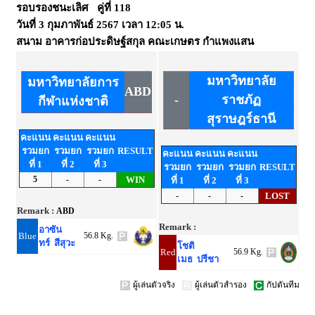
รอบรองชนะเลิศ คู่ที่ 118
วันที่
3 กุมภาพันธ์ 2567
เวลา
12:05 น.
สนาม
อาคารก่อประดิษฐ์สกุล คณะเกษตร กำแพงแสน
มหาวิทยาลัย
มหาวิทยาลัยการ
ABD
-
ราชภัฏ
กีฬาแห่งชาติ
สุราษฎร์ธานี
คะแนน
คะแนน
คะแนน
รวมยก
รวมยก
รวมยก
RESULT
คะแนน
คะแนน
คะแนน
ที่ 1
ที่ 2
ที่ 3
รวมยก
รวมยก
รวมยก
RESULT
5
-
-
WIN
ที่ 1
ที่ 2
ที่ 3
-
-
-
LOST
Remark :
ABD
Remark :
อาซัน
Blue
56.8 Kg.
ทร์ สีสุวะ
โชติ
Red
56.9 Kg.
เมธ ปรีชา
ผู้เล่นตัวจริง
ผู้เล่นตัวสำรอง
กัปตันทีม