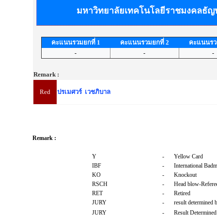
มหาวิทยาลัยเทคโนโลยีราชมงคลธัญบุ
คะแนนรวมยกที่ 1
คะแนนรวมยกที่ 2
คะแนนรวม
-
-
-
Remark :
Red
ปรเมศวร์ เวชภิบาล
Remark :
Y
-
Yellow Card
IBF
-
International Badm
KO
-
Knockout
RSCH
-
Head blow-Referee
RET
-
Retired
JURY
-
result determined 
JURY
-
Result Determined