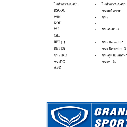
-
ไม่ทำการแข่งขัน
ไม่ทำการแข่งขัน
RSCOC
-
ชนะแต้มขาด
WIN
-
ชนะ
KOH
-
W.P
-
ชนะคะแนน
CtL.
-
RET (1)
-
ชนะ Retired ยก 1
RET (3)
-
ชนะ Retired ยก 3
-
ชนะTKO
ชนะคู่แข่งหมดทาง
-
ชนะDG
ชนะฟาล์ว
ABD
-