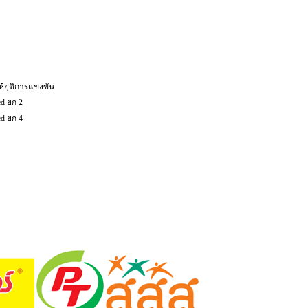
ห้ยุติการแข่งขัน
ed ยก 2
ed ยก 4