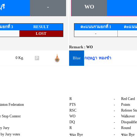
รี
-
WO
ยกที่ 3
RESULT
คะแนนรวมยกที่ 1
คะแนนร
LOST
-
Remark :
WO
0 Kg.
Blue
กฤษฎา ทองขำ
R
-
Red Card
inton Federation
PTS
-
Points
RSC
-
Referee St
 Stop Contest
WO
-
Walkover
DQ
-
Disqualifi
by Jury
R
-
Round
 by Jury votes
-
ชนะ Bye
ชนะ Bye