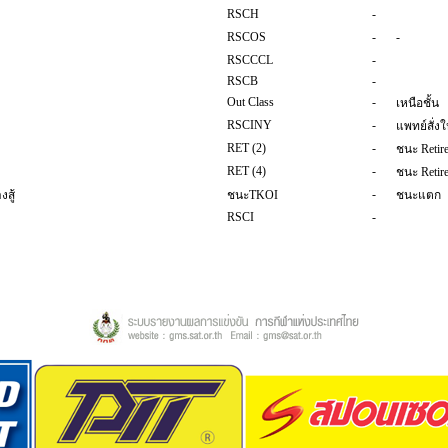
RSCH
-
RSCOS
-
-
RSCCCL
-
RSCB
-
Out Class
-
เหนือชั้น
RSCINY
-
แพทย์สั่งใ
RET (2)
-
ชนะ Retir
RET (4)
-
ชนะ Retir
-
สู้
ชนะTKOI
ชนะแตก
RSCI
-