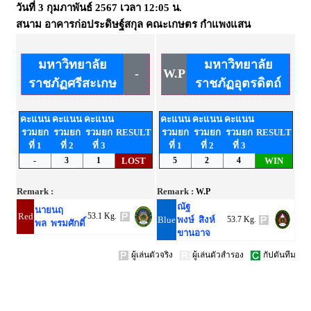
วันที่
3 กุมภาพันธ์ 2567
เวลา
12:05 น.
สนาม
อาคารก่อประดิษฐ์สกุล คณะเกษตร กำแพงแสน
มหาวิทยาลัย
มหาวิทยาลัย
-
W.P
ราชภัฏศรีสะเกษ
ราชภัฏอุตรดิตถ์
คะแนน
คะแนน
คะแนน
คะแนน
คะแนน
คะแนน
รวมยก
รวมยก
รวมยก
RESULT
รวมยก
รวมยก
รวมยก
RESULT
ที่ 1
ที่ 2
ที่ 3
ที่ 1
ที่ 2
ที่ 3
-
3
1
LOST
5
2
4
WIN
Remark :
Remark :
W.P
ณัฐ
นายนฤ
Red
53.1 Kg.
Blue
พงษ์ สิงห์
53.7 Kg.
พล พรมศักดิ์
ขานอาจ
ผู้เล่นตัวจริง
ผู้เล่นตัวสำรอง
กัปตันทีม