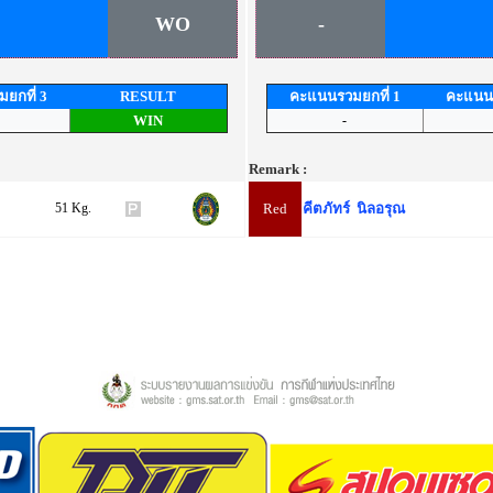
WO
-
ยกที่ 3
RESULT
คะแนนรวมยกที่ 1
คะแนนร
WIN
-
Remark :
51 Kg.
Red
คีตภัทร์ นิลอรุณ