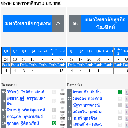
สนาม
อาคารพลศึกษา 2 มก.กพส.
มหาวิทยาลัยธุรกิจ
มหาวิทยาลัยกรุงเทพ
77
66
บัณฑิตย์
Extra
Extra
Q1
Q2
Q3
Q4
Extra1
Total
Q1
Q2
Q3
Q4
Extra1
Tot
2
2
24
18
17
18
-
-
77
19
17
20
10
-
-
6
Fouls
Fouls
Fouls
Fouls
Fouls
Fouls
Fouls
Fouls
Fouls
Fouls
Fouls
Fouls
Fouls
Fou
4
4
3
4
-
-
15
4
4
1
1
-
-
1
Remark :
Remark :
95
วีร์วิชญ์ โชติจิระอนันต์
32
ชัชพล จึงแย้มปิ่น
พิชยาณัฏฐ์ จารุวัฒนพา
77
วัชรฉัตร ทองภักดี
8
นิช
8
ณัฐวร บรรจถรณ์
92
พีรเชษฐ์ ทรัพย์สุดาวงศ์
10
มนัสกวิน บุตรด้วง
2
ภาณุเดช กุหลาบทิพย์
11
มนัสวี บุตรด้วง
10
ศุภกฤต ฐิติคุณรัตน์
34
อภิสิทธิ์ จำปารัตน์