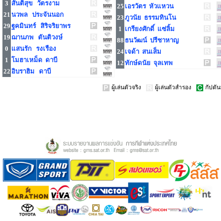
3
สันติสุข วัตรงาม
25
เอรวัตร หัวแหวน
21
นวพล ประจันนอก
23
ภูวนัย ธรรมทินโน
29
ฐคมินทร์ สิริจริยาพร
1
เกรียงศักดิ์ แซ่ลิ้ม
19
ฌานภพ ตันติวงษ์
88
ธนวัฒน์ ปรีชาหาญ
0
แสนรัก รงเรือง
24
เจด้า สนเส็ม
1
โมฮาเหม็ด ดาบี
12
ทักษ์ดนัย จุลเทพ
22
อิบราฮิม ดาบี
ผู้เล่นตัวจริง
ผู้เล่นตัวสำรอง
กัปตัน