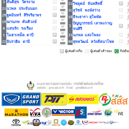
3
สันติสุข วัตรงาม
55
วิชยุตม์ จันทสิทธิ์
21
นวพล ประจันนอก
11
สุวัชจ์ พงษ์สว่าง
29
ฐคมินทร์ สิริจริยาพร
10
ธีระธารา สุโพพัด
19
ฌานภพ ตันติวงษ์
ปัญญวรรธน์ เลาหะกาญ
5
0
แสนรัก รงเรือง
จนศิริ
1
โมฮาเหม็ด ดาบี
33
นภพล แสงโพลง
22
อิบราฮิม ดาบี
99
สุทธวัฒน์ หวังดีธนาโชค
ผู้เล่นตัวจริง
ผู้เล่นตัวสำรอง
กัปตัน