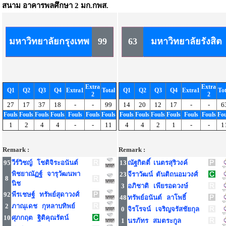
สนาม
อาคารพลศึกษา 2 มก.กพส.
มหาวิทยาลัยกรุงเทพ
99
63
มหาวิทยาลัยรังสิต
Extra
Extra
Q1
Q2
Q3
Q4
Extra1
Total
Q1
Q2
Q3
Q4
Extra1
Tot
2
2
27
17
37
18
-
-
99
14
20
12
17
-
-
6
Fouls
Fouls
Fouls
Fouls
Fouls
Fouls
Fouls
Fouls
Fouls
Fouls
Fouls
Fouls
Fouls
Fou
1
2
4
4
-
-
11
4
4
2
1
-
-
1
Remark :
Remark :
95
วีร์วิชญ์ โชติจิระอนันต์
13
ณัฐกิตติ์ เนตรสุริวงค์
พิชยาณัฏฐ์ จารุวัฒนพา
23
จีราวัฒน์ ตันติถนอมวงศ์
8
นิช
3
อภิชาติ เพียรอดวงษ์
92
พีรเชษฐ์ ทรัพย์สุดาวงศ์
48
ทรัพย์อนันต์ ลาโพธิ์
2
ภาณุเดช กุหลาบทิพย์
0
จิรโรจน์ เจริญจรัสชัยกุล
10
ศุภกฤต ฐิติคุณรัตน์
1
นรภัทร สมตระกูล