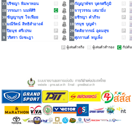
35
ปริชญา พิมพาทอน
49
กัญญาพัชร บุตรศรีภูมิ
18
วรรณภา นนท์ศิริ
10
จารุวรรณ เสมามิ่ง
30
ชัญญานุช ใจเฟือย
24
อชิรญา คำภีระ
13
มณีรัตน์ สิทธิสำอางค์
18
วรนุช บุญคำ
11
ปิยนุช ศรีเปรม
29
รัตติยากรณ์ อุดมสุข
9
วริศรา บังชะฎา
79
ศุภกานต์ หนูเพ็ง
ผู้เล่นตัวจริง
ผู้เล่นตัวสำรอง
กัปตัน