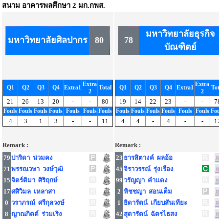
สนาม
อาคารพลศึกษา 2 มก.กพส.
มหาวิทยาลัยธุรกิจ
มหาวิทยาลัยศิลปากร
80
78
บัณฑิตย์
Extra
Extra
Q1
Q2
Q3
Q4
Extra1
Total
Q1
Q2
Q3
Q4
Extra1
Tot
2
2
21
26
13
20
-
-
80
19
14
22
23
-
-
7
Fouls
Fouls
Fouls
Fouls
Fouls
Fouls
Fouls
Fouls
Fouls
Fouls
Fouls
Fouls
Fouls
Fou
4
3
1
3
-
-
11
4
4
-
4
-
-
1
Remark :
Remark :
79
ปาริดา น่วมคง
23
ธารสิตางค์ ผลอ้อ
71
พรรณวษา วงษ์วุฒิ
45
จิราวรรณ์ รุ่งเรือง
15
จิตร์ติมา ศิริฤกษ์
99
วรัญญา คำแดง
17
ศศิวิมล เหลาสา
2
พิชชญา สอนเต็ม
0
วราภรณ์ ศรีกุลวงษ์
1
ธิดารัตน์ เกียบสันเทียะ
8
ญาณกิตต์ ร่วมเริง
42
สุดารัตน์ ฉัตรไธสง