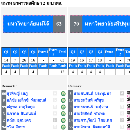
สนาม
อาคารพลศึกษา 2 มก.กพส.
มหาวิทยาลัยแม่โจ้
63
70
มหาวิทยาลัยศรีปทุม
Extra
Extra
Q1
Q2
Q3
Q4
Extra1
Total
Q1
Q2
Q3
Q4
Extra1
Tot
2
2
14
7
26
16
-
-
63
19
16
17
18
-
-
7
Fouls
Fouls
Fouls
Fouls
Fouls
Fouls
Fouls
Fouls
Fouls
Fouls
Fouls
Fouls
Fouls
Fou
4
4
-
4
-
-
12
4
4
4
4
-
-
1
Remark :
Remark :
66
สุวพิชญ์ เสภู่
8
นายชนกันต์ ประทุมมา
8
อภิชัย อเล็กซ์ ทิมมอนส์
13
นายธนวินท์ ศรีสุข
99
ณัฐพล เกตุโตกุล
9
นายธนพนธ์ วงษฺ์วาท
3
นภาดล อินทนนท์
11
นายจิรกิตต์ ชาเทพ
2
คณิน อุดมเดช
14
นายภานุวัฒน์ ไชยเดช
94
ชวิศ อักษร
55
นายสิรภพ นิตยสมบัติ