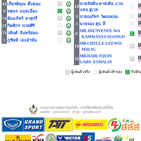
นายจัสติน คาสเติล แวน
41
เกียรติคุณ ต๊ะต่อม
18
แดน ฮูเวล
9
จตุพร แมดเมือง
3
นายณภัทร วัฒนพนม
74
ธัมมภัทร์ ธาสุกรี
5
นายจอง ฮุน ลี
21
กิตติกร นาคศิริ
MR. BIENVENUE WA
73
วสันต์ จันทร์อ่อน
0
KAMWANYA NGONGO
1
ภูชิสส์ เม่งอำพัน
MR.CHYLLE LEEWIS
10
MALIG
MR.HARLYQUIN
16
GARN ESMALIN
ผู้เล่นตัวจริง
ผู้เล่นตัวสำรอง
กัปตัน