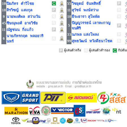
10
ปิยภัทร คำวิไชย
55
วิชยุตม์ จันทสิทธิ์
18
สิรวิชญ์ แสงกุล
11
สุวัชจ์ พงษ์สว่าง
9
นายพงศ์พล สว่างวัน
10
ธีระธารา สุโพพัด
ปัญญวรรธน์ เลาหะกาญ
45
ชิษณุพงศ์ อาจวิชัย
5
จนศิริ
11
ณัฐชนน กิ่งแก้ว
33
นภพล แสงโพลง
นายภัทรกฤต พลอยวริ
6
99
สุทธวัฒน์ หวังดีธนาโชค
นทร์
ผู้เล่นตัวจริง
ผู้เล่นตัวสำรอง
กัปตัน