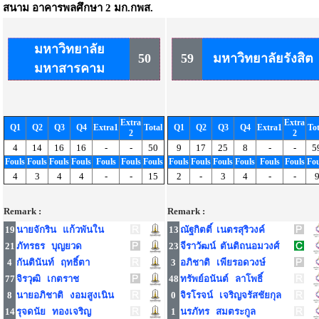
สนาม
อาคารพลศึกษา 2 มก.กพส.
มหาวิทยาลัย
50
59
มหาวิทยาลัยรังสิต
มหาสารคาม
Extra
Extra
Q1
Q2
Q3
Q4
Extra1
Total
Q1
Q2
Q3
Q4
Extra1
Tot
2
2
4
14
16
16
-
-
50
9
17
25
8
-
-
5
Fouls
Fouls
Fouls
Fouls
Fouls
Fouls
Fouls
Fouls
Fouls
Fouls
Fouls
Fouls
Fouls
Fou
4
3
4
4
-
-
15
2
-
3
4
-
-
Remark :
Remark :
19
นายจักริน แก้วพันใน
13
ณัฐกิตติ์ เนตรสุริวงค์
21
ภัทรธร บุญยวด
23
จีราวัฒน์ ตันติถนอมวงศ์
4
กันตินันท์ ฤทธิ์ตา
3
อภิชาติ เพียรอดวงษ์
77
จิรวุฒิ เกตราช
48
ทรัพย์อนันต์ ลาโพธิ์
8
นายอภิชาติ งอมสูงเนิน
0
จิรโรจน์ เจริญจรัสชัยกุล
14
รุจดนัย ทองเจริญ
1
นรภัทร สมตระกูล