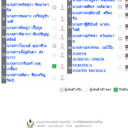
6
นางสาวขวัญจิรา ทองแดง
นางสาวพรัสสุภา จิตอาษา
25
นางสาวศศิพร วงค์ตาผา
12
กิจ
นางสาวกฤติยาณี ศรีคะ
4
นางสาวชมดาว เหรียญรัก
รัน
6
วงศ์
นางสาวฐืตินันท์ มาธน
19
77
นางสาวหัทญา เกื้อกูล
โชติ
นางสาวจิดาภา สัมปชัญญ
นางสาวสุภัชชา หวันหมา
44
22
สถิตย์
น
5
นางสาวโมเนต์ คุณาชีวะ
46
นางสาวอรวรรณ บอโป๊ะ
นางสาวเพ็ญมันตา ส่ง
JUDITH
15
9
นาวา
ACHIENG OMEDI
นางสาววารินทร์ เกตุ
VERONICA
2
30
เกลี้ยง
JOSEPH MICHACL
นางสาวลลิตา ชีพเจริญ
72
รัตน์
ผู้เล่นตัวจริง
ผู้เล่นตัวสำรอง
กัปตัน