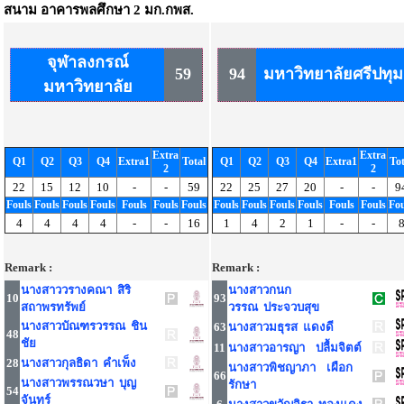
สนาม
อาคารพลศึกษา 2 มก.กพส.
จุฬาลงกรณ์
59
94
มหาวิทยาลัยศรีปทุม
มหาวิทยาลัย
Extra
Extra
Q1
Q2
Q3
Q4
Extra1
Total
Q1
Q2
Q3
Q4
Extra1
Tot
2
2
22
15
12
10
-
-
59
22
25
27
20
-
-
9
Fouls
Fouls
Fouls
Fouls
Fouls
Fouls
Fouls
Fouls
Fouls
Fouls
Fouls
Fouls
Fouls
Fou
4
4
4
4
-
-
16
1
4
2
1
-
-
Remark :
Remark :
นางสาววรางคณา สิริ
นางสาวกนก
10
93
สถาพรทรัพย์
วรรณ ประจวบสุข
นางสาวบัณฑรวรรณ ชิน
63
นางสาวมธุรส แดงดี
48
ชัย
11
นางสาวอารญา ปลื้มจิตต์
28
นางสาวกุลธิดา คำเพ็ง
นางสาวพิชญาภา เผือก
66
นางสาวพรรณวษา บุญ
รักษา
54
จันทร์