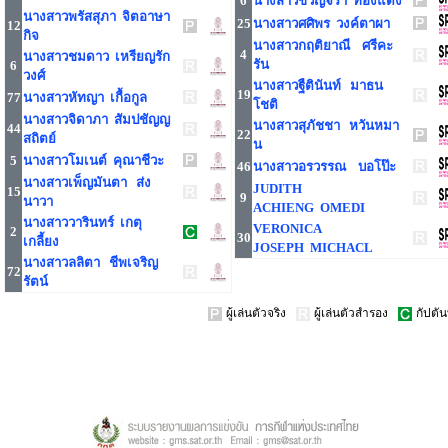
6
นางสาวขวัญจิรา ทองแดง
นางสาวพรัสสุภา จิตอาษา
25
นางสาวศศิพร วงค์ตาผา
12
กิจ
นางสาวกฤติยาณี ศรีคะ
4
นางสาวชมดาว เหรียญรัก
รัน
6
วงศ์
นางสาวฐืตินันท์ มาธน
19
77
นางสาวหัทญา เกื้อกูล
โชติ
นางสาวจิดาภา สัมปชัญญ
นางสาวสุภัชชา หวันหมา
44
22
สถิตย์
น
5
นางสาวโมเนต์ คุณาชีวะ
46
นางสาวอรวรรณ บอโป๊ะ
นางสาวเพ็ญมันตา ส่ง
JUDITH
15
9
นาวา
ACHIENG OMEDI
นางสาววารินทร์ เกตุ
VERONICA
2
30
เกลี้ยง
JOSEPH MICHACL
นางสาวลลิตา ชีพเจริญ
72
รัตน์
ผู้เล่นตัวจริง
ผู้เล่นตัวสำรอง
กัปตัน