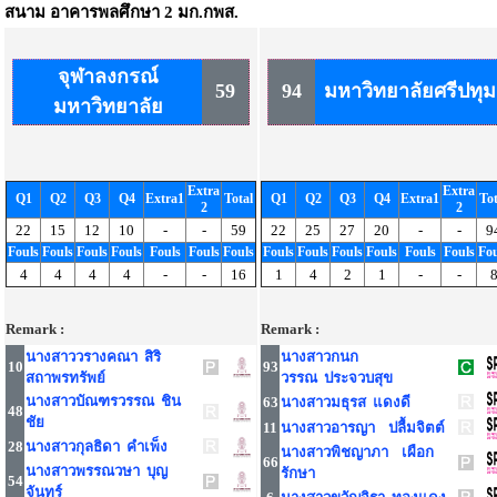
สนาม
อาคารพลศึกษา 2 มก.กพส.
จุฬาลงกรณ์
59
94
มหาวิทยาลัยศรีปทุม
มหาวิทยาลัย
Extra
Extra
Q1
Q2
Q3
Q4
Extra1
Total
Q1
Q2
Q3
Q4
Extra1
Tot
2
2
22
15
12
10
-
-
59
22
25
27
20
-
-
9
Fouls
Fouls
Fouls
Fouls
Fouls
Fouls
Fouls
Fouls
Fouls
Fouls
Fouls
Fouls
Fouls
Fou
4
4
4
4
-
-
16
1
4
2
1
-
-
Remark :
Remark :
นางสาววรางคณา สิริ
นางสาวกนก
10
93
สถาพรทรัพย์
วรรณ ประจวบสุข
นางสาวบัณฑรวรรณ ชิน
63
นางสาวมธุรส แดงดี
48
ชัย
11
นางสาวอารญา ปลื้มจิตต์
28
นางสาวกุลธิดา คำเพ็ง
นางสาวพิชญาภา เผือก
66
นางสาวพรรณวษา บุญ
รักษา
54
จันทร์