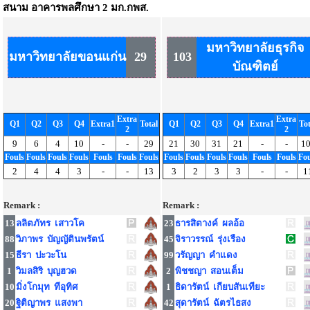
สนาม
อาคารพลศึกษา 2 มก.กพส.
มหาวิทยาลัยธุรกิจ
มหาวิทยาลัยขอนแก่น
29
103
บัณฑิตย์
Extra
Extra
Q1
Q2
Q3
Q4
Extra1
Total
Q1
Q2
Q3
Q4
Extra1
Tot
2
2
9
6
4
10
-
-
29
21
30
31
21
-
-
1
Fouls
Fouls
Fouls
Fouls
Fouls
Fouls
Fouls
Fouls
Fouls
Fouls
Fouls
Fouls
Fouls
Fou
2
4
4
3
-
-
13
3
2
3
3
-
-
1
Remark :
Remark :
13
ลลิตภัทร เสาวโค
23
ธารสิตางค์ ผลอ้อ
88
วิภาพร บัญญัตินพรัตน์
45
จิราวรรณ์ รุ่งเรือง
15
ธีรา ปะวะโน
99
วรัญญา คำแดง
1
วิมลสิริ บุญฮวด
2
พิชชญา สอนเต็ม
10
มิ่งโกมุท ทีอุทิศ
1
ธิดารัตน์ เกียบสันเทียะ
20
ฐิติญาพร แสงพา
42
สุดารัตน์ ฉัตรไธสง