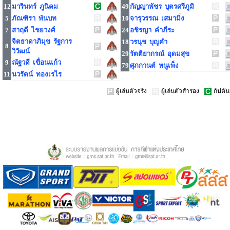
12
มารินทร์ ภูนิคม
49
กัญญาพัชร บุตรศรีภูมิ
5
ภัณฑิรา พันบท
10
จารุวรรณ เสมามิ่ง
7
สาฤดี ไชยวงศ์
24
อชิรญา คำภีระ
จิตธาดาภิมุข รัฐการ
18
วรนุช บุญคำ
8
วิวัฒน์
29
รัตติยากรณ์ อุดมสุข
9
ณัฐวดี เขื่อนแก้ว
79
ศุภกานต์ หนูเพ็ง
11
นวรัตน์ ทองเรไร
ผู้เล่นตัวจริง
ผู้เล่นตัวสำรอง
กัปตัน