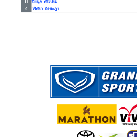
11
ปิยนุช ศรีเปรม
9
วริศรา บังชะฎา