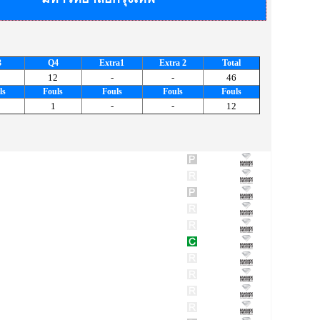
3
Q4
Extra1
Extra 2
Total
12
-
-
46
ls
Fouls
Fouls
Fouls
Fouls
1
-
-
12