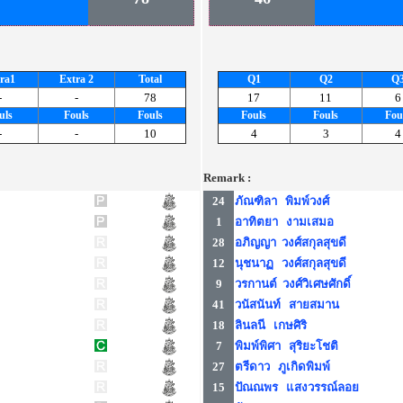
ra1
Extra 2
Total
Q1
Q2
Q
-
-
78
17
11
6
uls
Fouls
Fouls
Fouls
Fouls
Fou
-
-
10
4
3
4
Remark :
24
ภัณฑิลา พิมพ์วงศ์
1
อาทิตยา งามเสมอ
28
อภิญญา วงศ์สกุลสุขดี
12
นุชนาฏ วงศ์สกุลสุขดี
9
วรกานต์ วงศ์วิเศษศักดิ์
41
วนัสนันท์ สายสมาน
18
ลินลนี เกษศิริ
7
พิมพ์พิศา สุริยะโชติ
27
ตรีดาว ภูเกิดพิมพ์
15
ปัณณพร แสงวรรณ์ลอย