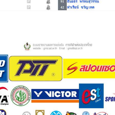
91
ธันยธร พรหมสุวรรณ
42
ฬาเรียน์ ขวัญ เทต