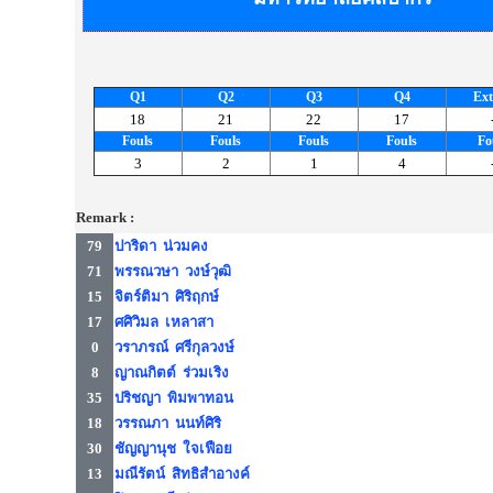
Q1
Q2
Q3
Q4
Ext
18
21
22
17
Fouls
Fouls
Fouls
Fouls
Fo
3
2
1
4
Remark :
79
ปาริดา น่วมคง
71
พรรณวษา วงษ์วุฒิ
15
จิตร์ติมา ศิริฤกษ์
17
ศศิวิมล เหลาสา
0
วราภรณ์ ศรีกุลวงษ์
8
ญาณกิตต์ ร่วมเริง
35
ปริชญา พิมพาทอน
18
วรรณภา นนท์ศิริ
30
ชัญญานุช ใจเฟือย
13
มณีรัตน์ สิทธิสำอางค์