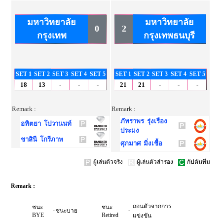
มหาวิทยาลัย
มหาวิทยาลัย
0
2
กรุงเทพ
กรุงเทพธนบุรี
SET 1
SET 2
SET 3
SET 4
SET 5
SET 1
SET 2
SET 3
SET 4
SET 5
18
13
-
-
-
21
21
-
-
-
Remark :
Remark :
ภัทราพร รุ่งเรือง
อทิตยา โปวานนท์
ประมง
ชาสินี โกรีภาพ
ศุภมาศ มิ่งเชื้อ
ผู้เล่นตัวจริง
ผู้เล่นตัวสำรอง
กัปตันทีม
Remark :
ถอนตัวจากการ
ชนะ
ชนะ
-
-
ชนะบาย
BYE
Retired
แข่งขัน