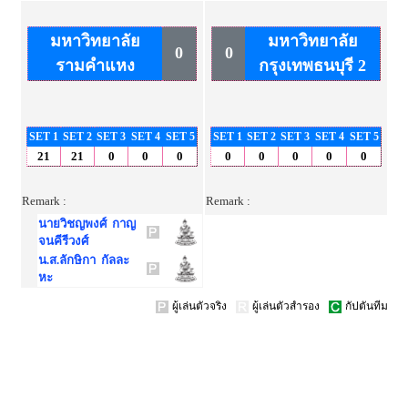
มหาวิทยาลัย
มหาวิทยาลัย
0
0
รามคำแหง
กรุงเทพธนบุรี 2
SET 1
SET 2
SET 3
SET 4
SET 5
SET 1
SET 2
SET 3
SET 4
SET 5
21
21
0
0
0
0
0
0
0
0
Remark :
Remark :
นายวิชญพงศ์ กาญ
จนคีรีวงศ์
น.ส.ลักษิกา กัลละ
หะ
ผู้เล่นตัวจริง
ผู้เล่นตัวสำรอง
กัปตันทีม