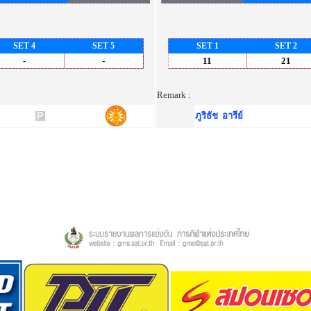
SET 4
SET 5
SET 1
SET 2
-
-
11
21
Remark :
ภูริธัช อารีย์