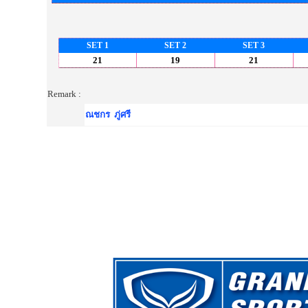
SET 1
SET 2
SET 3
21
19
21
Remark :
ณชกร ภู่ศรี