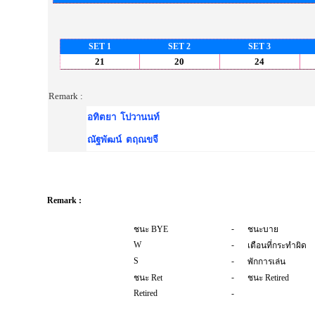
SET 1
SET 2
SET 3
21
20
24
Remark :
อทิตยา โปวานนท์
ณัฐพัฒน์ ตฤณขจี
Remark :
-
ชนะ BYE
ชนะบาย
W
-
เตือนที่กระทำผิด
S
-
พักการเล่น
-
ชนะ Ret
ชนะ Retired
Retired
-