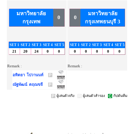
มหาวิทยาลัย
มหาวิทยาลัย
0
0
กรุงเทพ
กรุงเทพธนบุรี 3
SET 1
SET 2
SET 3
SET 4
SET 5
SET 1
SET 2
SET 3
SET 4
SET 5
21
20
24
0
0
0
0
0
0
0
Remark :
Remark :
อทิตยา โปวานนท์
ณัฐพัฒน์ ตฤณขจี
ผู้เล่นตัวจริง
ผู้เล่นตัวสำรอง
กัปตันทีม