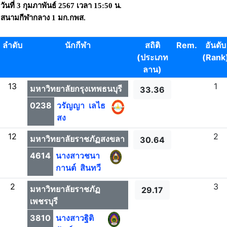
วันที่ 3 กุมภาพันธ์ 2567 เวลา 15:50 น.
สนามกีฬากลาง 1 มก.กพส.
ลำดับ
นักกีฬา
สถิติ
Rem.
อันดับ
(ประเภท
(Rank
ลาน)
13
1
มหาวิทยาลัยกรุงเทพธนบุรี
33.36
0238
วรัญญา เลไธ
สง
12
2
มหาวิทยาลัยราชภัฏสงขลา
30.64
4614
นางสาวชนา
กานต์ สินทวี
2
3
มหาวิทยาลัยราชภัฏ
29.17
เพชรบุรี
3810
นางสาวฐิติ