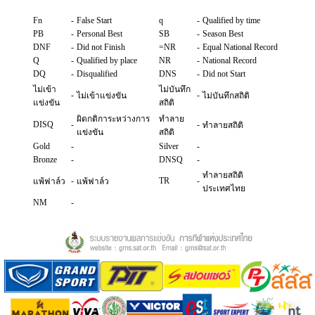
Fn
-
False Start
q
-
Qualified by time
PB
-
Personal Best
SB
-
Season Best
DNF
-
Did not Finish
=NR
-
Equal National Record
Q
-
Qualified by place
NR
-
National Record
DQ
-
Disqualified
DNS
-
Did not Start
ไม่เข้า
ไม่บันทึก
-
-
ไม่เข้าแข่งขัน
ไม่บันทึกสถิติ
แข่งขัน
สถิติ
ผิดกติการะหว่างการ
ทำลาย
DISQ
-
-
ทำลายสถิติ
แข่งขัน
สถิติ
Gold
-
Silver
-
Bronze
-
DNSQ
-
ทำลายสถิติ
-
TR
-
แพ้ฟาล์ว
แพ้ฟาล์ว
ประเทศไทย
NM
-