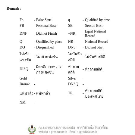
Remark :
Fn
-
False Start
q
-
Qualified by time
PB
-
Personal Best
SB
-
Season Best
Equal National
DNF
-
Did not Finish
=NR
-
Record
Q
-
Qualified by place
NR
-
National Record
DQ
-
Disqualified
DNS
-
Did not Start
ไม่เข้า
ไม่บันทึก
-
-
ไม่เข้าแข่งขัน
ไม่บันทึกสถิติ
แข่งขัน
สถิติ
ผิดกติการะหว่าง
ทำลาย
DISQ
-
-
ทำลายสถิติ
การแข่งขัน
สถิติ
Gold
-
Silver
-
Bronze
-
DNSQ
-
ทำลายสถิติ
-
TR
-
แพ้ฟาล์ว
แพ้ฟาล์ว
ประเทศไทย
NM
-