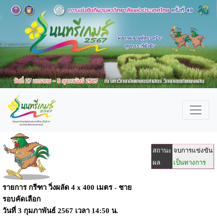
สถานะ
จบการแข่งขัน
ผล
เป็นทางการ
รายการ กรีฑา วิ่งผลัด 4 x 400 เมตร - ชาย
รอบคัดเลือก
วันที่ 3 กุมภาพันธ์ 2567 เวลา 14:50 น.