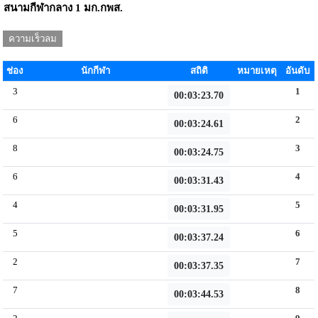
สนามกีฬากลาง 1 มก.กพส.
ความเร็วลม
m/s
ช่อง
นักกีฬา
สถิติ
หมายเหตุ
อันดับ
3
1
00:03:23.70
6
2
00:03:24.61
8
3
00:03:24.75
6
4
00:03:31.43
4
5
00:03:31.95
5
6
00:03:37.24
2
7
00:03:37.35
7
8
00:03:44.53