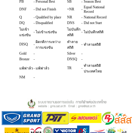
PB
-
Personal Best
SB
-
Season Best
Equal National
DNF
-
Did not Finish
=NR
-
Record
Q
-
Qualified by place
NR
-
National Record
DQ
-
Disqualified
DNS
-
Did not Start
ไม่เข้า
ไม่บันทึก
-
-
ไม่เข้าแข่งขัน
ไม่บันทึกสถิติ
แข่งขัน
สถิติ
ผิดกติการะหว่าง
ทำลาย
DISQ
-
-
ทำลายสถิติ
การแข่งขัน
สถิติ
Gold
-
Silver
-
Bronze
-
DNSQ
-
ทำลายสถิติ
-
TR
-
แพ้ฟาล์ว
แพ้ฟาล์ว
ประเทศไทย
NM
-