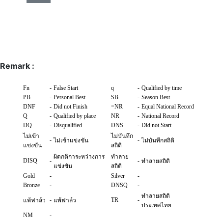
Remark :
Fn
-
False Start
q
-
Qualified by time
PB
-
Personal Best
SB
-
Season Best
DNF
-
Did not Finish
=NR
-
Equal National Record
Q
-
Qualified by place
NR
-
National Record
DQ
-
Disqualified
DNS
-
Did not Start
ไม่เข้า
ไม่บันทึก
-
-
ไม่เข้าแข่งขัน
ไม่บันทึกสถิติ
แข่งขัน
สถิติ
ผิดกติการะหว่างการ
ทำลาย
DISQ
-
-
ทำลายสถิติ
แข่งขัน
สถิติ
Gold
-
Silver
-
Bronze
-
DNSQ
-
ทำลายสถิติ
-
TR
-
แพ้ฟาล์ว
แพ้ฟาล์ว
ประเทศไทย
NM
-