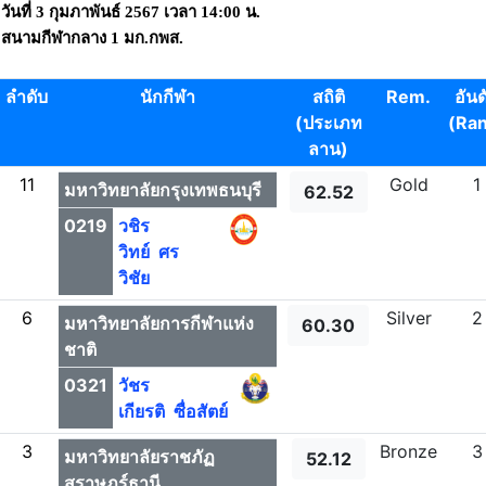
วันที่ 3 กุมภาพันธ์ 2567 เวลา 14:00 น.
สนามกีฬากลาง 1 มก.กพส.
ลำดับ
นักกีฬา
สถิติ
Rem.
อันด
(ประเภท
(Ra
ลาน)
11
Gold
1
มหาวิทยาลัยกรุงเทพธนบุรี
62.52
0219
วชิร
วิทย์ ศร
วิชัย
6
Silver
2
มหาวิทยาลัยการกีฬาแห่ง
60.30
ชาติ
0321
วัชร
เกียรติ ซื่อสัตย์
3
Bronze
3
มหาวิทยาลัยราชภัฏ
52.12
สุราษฎร์ธานี