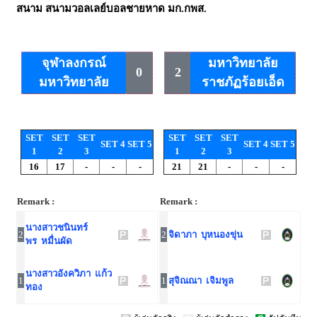
สนาม
สนามวอลเลย์บอลชายหาด มก.กพส.
จุฬาลงกรณ์
มหาวิทยาลัย
0
2
มหาวิทยาลัย
ราชภัฏร้อยเอ็ด
SET
SET
SET
SET
SET
SET
SET 4
SET 5
SET 4
SET 5
1
2
3
1
2
3
16
17
-
-
-
21
21
-
-
-
Remark :
Remark :
นางสาวชนินทร์
2
2
จิดาภา บุหนองขุ่น
พร หมื่นผัด
นางสาวอังควิภา แก้ว
1
1
สุจิณณา เจิมพูล
ทอง