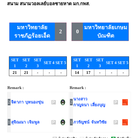
สนาม
สนามวอลเลย์บอลชายหาด มก.กพส.
มหาวิทยาลัย
มหาวิทยาลัยเกษม
2
0
ราชภัฏร้อยเอ็ด
บัณฑิต
SET
SET
SET
SET
SET
SET
SET 4
SET 5
SET 4
SET 5
1
2
3
1
2
3
21
21
-
-
-
14
17
-
-
-
Remark :
Remark :
นางสาว
2
จิดาภา บุหนองขุ่น
2
กาญจนา เสี่ยงบุญ
1
สุจิณณา เจิมพูล
1
ภวรัญชน์ จันทวิชัย