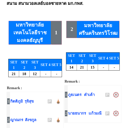
สนาม
สนามวอลเลย์บอลชายหาด มก.กพส.
มหาวิทยาลัย
มหาวิทยาลัย
2
เทคโนโลยีราช
1
ศรีนครินทรวิโรฒ
มงคลธัญบุรี
SET
SET
SET
SET 4
SET 5
1
2
3
SET
SET
SET
SET 4
SET 5
14
21
15
-
-
1
2
3
21
18
12
-
-
Remark :
Remark :
1
ภูธเนตร คำเต้า
1
กิตติภูมิ รุจิสุข
2
นายธนากร แก้วมณี
2
ญาณกร สังขกูล