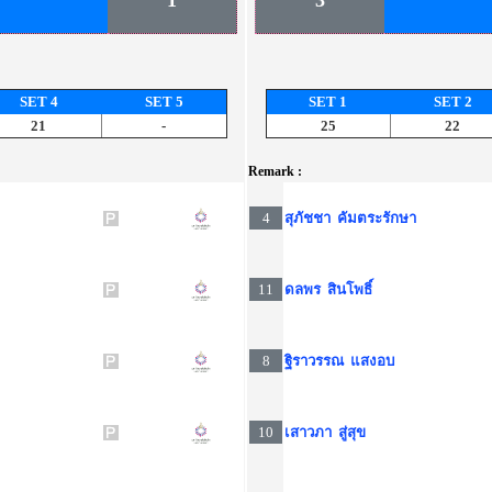
1
3
SET 4
SET 5
SET 1
SET 2
21
-
25
22
Remark :
4
สุภัชชา คัมตระรักษา
11
ดลพร สินโพธิ์
8
ฐิราวรรณ แสงอบ
10
เสาวภา สู่สุข