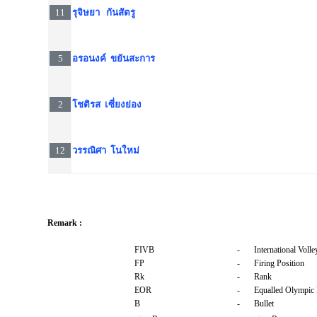
11
รุจิษยา กันสัตรู
5
อรอนงค์ ขยันสะการ
2
โชติรส เซี่ยงย่อง
12
วรรณิศา โนใหม่
Remark :
FIVB
-
International Volle
FP
-
Firing Position
Rk
-
Rank
EOR
-
Equalled Olympic
B
-
Bullet