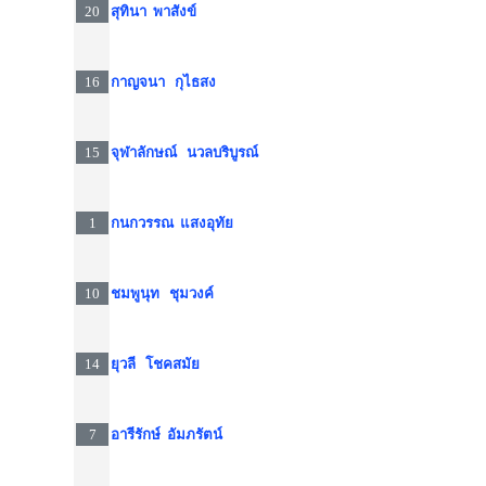
20
สุทินา พาสังข์
16
กาญจนา กุไธสง
15
จุฬาลักษณ์ นวลบริบูรณ์
1
กนกวรรณ แสงอุทัย
10
ชมพูนุท ชุมวงค์
14
ยุวลี โชคสมัย
7
อารีรักษ์ อัมภรัตน์