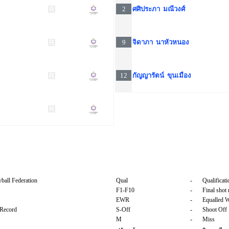
2
ศศิประภา มณีวงศ์
9
จิดาภา นาหัวหนอง
12
กัญญารัตน์ ขุนเมือง
yball Federation
Qual
-
Qualificati
F1-F10
-
Final shot
EWR
-
Equalled 
 Record
S-Off
-
Shoot Off
M
-
Miss