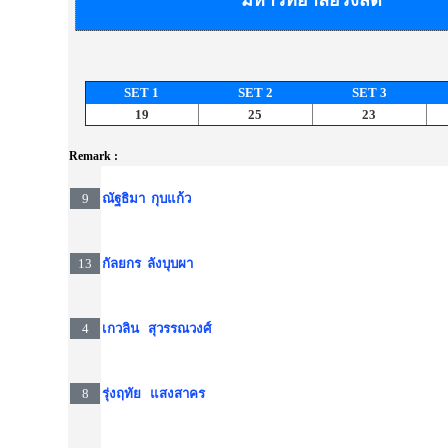
มหาวิทยาลัยรังสิต
SET 1
SET 2
SET 3
19
25
23
Remark :
9
ณัฐธิมา กุบแก้ว
13
กัลยกร ลังบุบผา
4
เกวลิน สุวรรณวงศ์
8
รุ่งฤทัย แสงสาคร