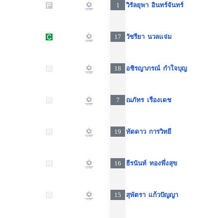
1
วิรัลยุพา อินทร์จันทร์
17
วัชรียา นวลแจ่ม
18
อชิรญาภรณ์ กำใจบุญ
7
ณภัทร เรืองเดช
19
ทัดดาว การวิทยี
16
ธีรนันท์ ทองพึ่งสุข
15
สุพัตรา แก้วปัญญา