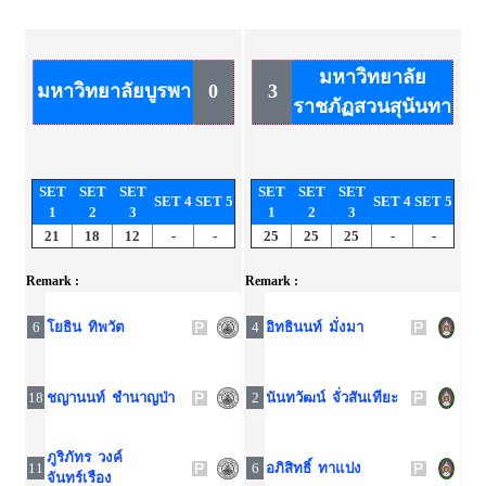
มหาวิทยาลัย
มหาวิทยาลัยบูรพา
0
3
ราชภัฏสวนสุนันทา
SET
SET
SET
SET
SET
SET
SET 4
SET 5
SET 4
SET 5
1
2
3
1
2
3
21
18
12
-
-
25
25
25
-
-
Remark :
Remark :
6
โยธิน ทิพวัต
4
อิทธินนท์ มั่งมา
18
ชญานนท์ ชำนาญป่า
2
นันทวัฒน์ จั่วสันเทียะ
ภูริภัทร วงค์
11
6
อภิสิทธิ์ ทาแปง
จันทร์เรือง