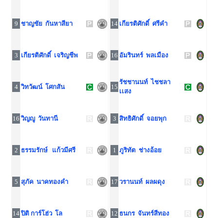
9
ชาญชัย กันหาสียา
14
เกียรติศักดิ์ ศรีคำ
3
เกียรติศักดิ์ เจริญชีพ
16
อัมรินทร์ พลเมือง
รัช​ชา​นนท์​ ไช​ชลา​
4
วิทวัฒน์ โศกสัน
15
เเสง
16
วิญญู วันทานี
3
สิทธิศักดิ์ จอยพุก
2
ธรรมรักษ์ แก้วมีศรี
1
ภูริทัต ช่างอ้อย
5
สุภัค นาคทองคำ
17
วรานนท์ ผลผดุง
14
ปิติ การ์โฮ่ว โล
12
ธนกร จันทร์สีทอง