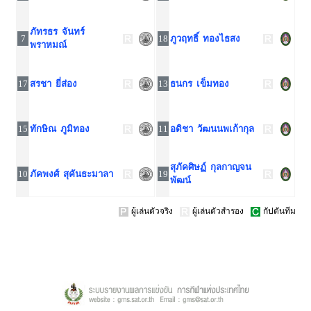
ภัทรธร จันทร์
7
18
ภูวฤทธิ์ ทองไธสง
พราหมณ์
17
สรชา ยี่ส่อง
13
ธนกร เข็มทอง
15
ทักษิณ ภูมิทอง
11
อดิชา วัฒนนพเก้ากุล
สุภัคศิษฏ์ กุลกาญจน
10
ภัคพงศ์ สุคันธะมาลา
19
พัฒน์
ผู้เล่นตัวจริง
ผู้เล่นตัวสำรอง
กัปตันทีม