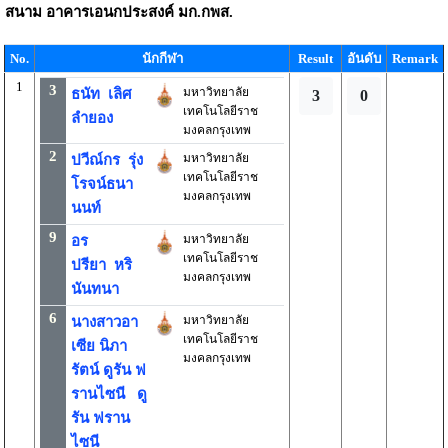
สนาม
อาคารเอนกประสงค์ มก.กพส.
No.
นักกีฬา
Result
อันดับ
Remark
1
3
มหาวิทยาลัย
ธนัท เลิศ
3
0
เทคโนโลยีราช
ลำยอง
มงคลกรุงเทพ
2
มหาวิทยาลัย
ปวีณ์กร รุ่ง
เทคโนโลยีราช
โรจน์ธนา
มงคลกรุงเทพ
นนท์
9
มหาวิทยาลัย
อร
เทคโนโลยีราช
ปรียา หริ
มงคลกรุงเทพ
นันทนา
6
มหาวิทยาลัย
นางสาวอา
เทคโนโลยีราช
เซีย นิภา
มงคลกรุงเทพ
รัตน์ ดูรัน ฟ
รานไซนี ดู
รัน ฟราน
ไซนี