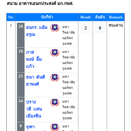
สนาม
อาคารเอนกประสงค์ มก.กพส.
No.
นักกีฬา
Result
อันดับ
Remark
1
ชนะผ่าน
29
มหา
ธนกร แย้ม
2
0
วิทยาลัย
อรุณ
นอร์ทก
รุงเทพ
10
มหา
ภาส
วิทยาลัย
พงษ์ ยิ้ม
นอร์ทก
แก้ว
รุงเทพ
25
มหา
ธนา ตันติ
วิทยาลัย
ยาพงศ์
นอร์ทก
รุงเทพ
54
มหา
ปราง
วิทยาลัย
วลี แสน
นอร์ทก
เมืองชิน
รุงเทพ
8
มหา
จุฑา