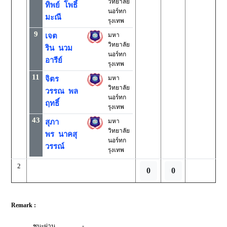
วิทยาลัย
ทิพย์ โพธิ์
นอร์ทก
มะณี
รุงเทพ
9
มหา
เจต
วิทยาลัย
ริน นวม
นอร์ทก
อารีย์
รุงเทพ
11
มหา
จิตร
วิทยาลัย
วรรณ พล
นอร์ทก
ฤทธิ์
รุงเทพ
43
มหา
สุภา
วิทยาลัย
พร นาคสุ
นอร์ทก
วรรณ์
รุงเทพ
2
0
0
Remark :
-
ชนะผ่าน