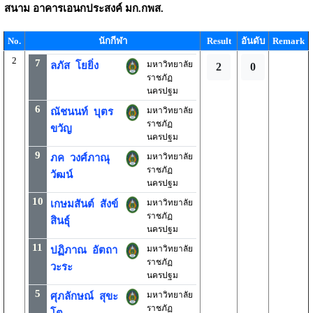
สนาม
อาคารเอนกประสงค์ มก.กพส.
No.
นักกีฬา
Result
อันดับ
Remark
2
7
มหาวิทยาลัย
ลภัส โยยิ่ง
2
0
ราชภัฏ
นครปฐม
6
มหาวิทยาลัย
ณัชนนท์ บุตร
ราชภัฏ
ขวัญ
นครปฐม
9
มหาวิทยาลัย
ภค วงศ์ภาณุ
ราชภัฏ
วัฒน์
นครปฐม
10
มหาวิทยาลัย
เกษมสันต์ สังข์
ราชภัฏ
สินธุ์
นครปฐม
11
มหาวิทยาลัย
ปฏิภาณ อัตถา
ราชภัฏ
วะระ
นครปฐม
5
มหาวิทยาลัย
ศุภลักษณ์ สุขะ
ราชภัฏ