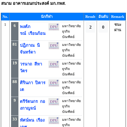
สนาม
อาคารเอนกประสงค์ มก.กพส.
No.
นักกีฬา
Result
อันดับ
Remark
1
ชนะ
6
มหาวิทยาลัย
พงศ์ภ
2
0
ผ่าน
ธุรกิจ
รณ์ เรือนก้อน
บัณฑิตย์
81
มหาวิทยาลัย
ปฎิภาณ นิ
ธุรกิจ
จันทร์ดา
บัณฑิตย์
19
มหาวิทยาลัย
วรนาถ สีหา
ธุรกิจ
วัตร
บัณฑิตย์
88
มหาวิทยาลัย
ศิรินภา ปิตาร
ธุรกิจ
เต
บัณฑิตย์
9
มหาวิทยาลัย
ตรีรัตนกร กอ
ธุรกิจ
งกาญจน์
บัณฑิตย์
33
มหาวิทยาลัย
ทัศน์พน เรือง
ธุรกิจ