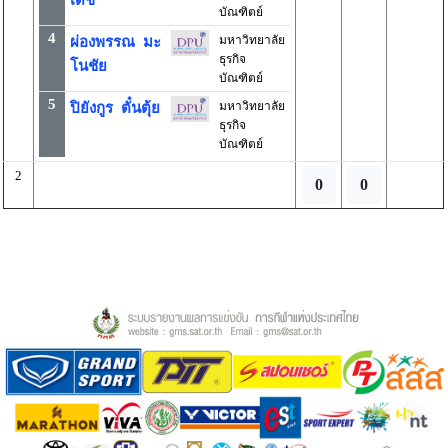
เดช
บัณฑิตย์
4
มหาวิทยาลัย
ผ่องพรรณ มะ
ธุรกิจ
โนชัย
บัณฑิตย์
5
มหาวิทยาลัย
ปิยังกูร ตั๋นตุ้ย
ธุรกิจ
บัณฑิตย์
2
0
0