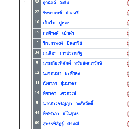
2
38
ฐานัตถ์ วังจีน
22
รัชชานนท์ ปาดศรี
10
เป็นไท ภู่ทอง
15
กฤติพงศ์ เบ้าคำ
2
ชิระกรพงศ์ บินอารีย์
34
มนสิชา เกาประเสริฐ
8
นายเกียรติศักดิ์ ทรัพย์คณารักษ์
12
น.ส.กษมา ยะหัวดง
11
ณิชากร สุ่มมาตร
14
พิชาดา เศวตวงษ์
9
นางสาวอรัญญา วงศ์สวัสดิ์
44
พิชชาภา มโนยุทธ
69
สุพรรพิสิฏฐ์ คำมณี