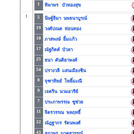
1
ทิพาพร บัวทองสุข
1
5
นิษฐ์ธิมา นพธนาบูรณ์
19
วงศ์ปณต ท่อนทอง
10
ภาสพงษ์ ยิ้มแก้ว
17
ณัฐกิตต์ บัวลา
25
ธนา ตันติยาพงศ์
54
ปรางวลี แสนเมืองชิน
8
จุฑาทิพย์ โพธิ์มะณี
9
เจตริน นวมอารีย์
7
ประภาพรรณ ชูช่วย
11
จิตรวรรณ พลฤทธิ์
22
ณัฎฐากร รัตนพงศ์
43
สุภาพร นาคสุวรรณ์