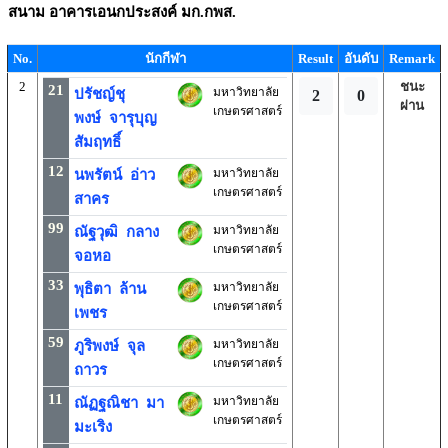
สนาม
อาคารเอนกประสงค์ มก.กพส.
No.
นักกีฬา
Result
อันดับ
Remark
2
ชนะ
21
มหาวิทยาลัย
ปรัชญ์ชุ
2
0
ผ่าน
เกษตรศาสตร์
พงษ์ จารุบุญ
สัมฤทธิ์
12
มหาวิทยาลัย
นพรัตน์ อ่าว
เกษตรศาสตร์
สาคร
99
มหาวิทยาลัย
ณัฐวุฒิ กลาง
เกษตรศาสตร์
จอหอ
33
มหาวิทยาลัย
พุธิตา ล้าน
เกษตรศาสตร์
เพชร
59
มหาวิทยาลัย
ภูริพงษ์ จุล
เกษตรศาสตร์
ถาวร
11
มหาวิทยาลัย
ณัฏฐณิชา มา
เกษตรศาสตร์
มะเริง