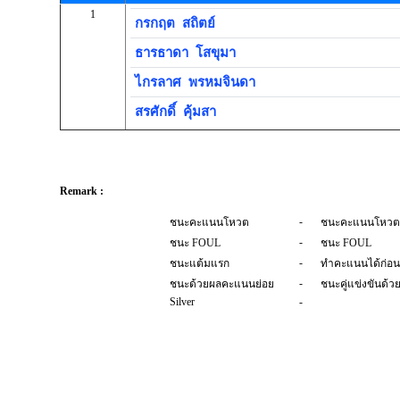
1
กรกฤต
สถิตย์
ธารธาดา
โสขุมา
ไกรลาศ
พรหมจินดา
สรศักดิ์
คุ้มสา
Remark :
-
ชนะคะแนนโหวต
ชนะคะแนนโหวต
-
ชนะ FOUL
ชนะ FOUL
-
ชนะแต้มแรก
ทำคะแนนได้ก่อน
-
ชนะด้วยผลคะแนนย่อย
ชนะคู่แข่งขันด้
Silver
-